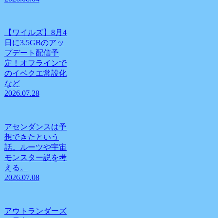
【ワイルズ】8月4
日に3.5GBのアッ
プデート配信予
定！オフラインで
のイベクエ常設化
など
2026.07.28
アセンダンスは予
想できたという
話。ルーツや宇宙
モンスター説を考
える。
2026.07.08
アウトランダーズ