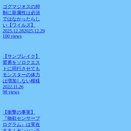
ゴグマジオスの抑
制に龍属性は必須
ではなかったらし
い【ワイルズ】
2025.12.28
2025.12.29
100 views
【サンブレイク】
盟勇をソロクエス
トに同行させても
モンスターの体力
は増加しない模様
2022.11.26
98 views
【衝撃の事実】
『物欲センサープ
ログラム』は実在
する！モンハンラ