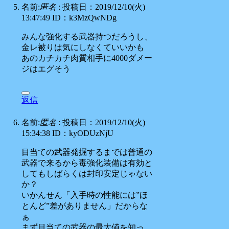
名前:
匿名
:
投稿日：2019/12/10(火)
13:47:49
ID：k3MzQwNDg
みんな強化する武器持つだろうし、
金レ被りは気にしなくていいかも
あのカチカチ肉質相手に4000ダメー
ジはエグそう
返信
名前:
匿名
:
投稿日：2019/12/10(火)
15:34:38
ID：kyODUzNjU
目当ての武器発掘するまでは普通の
武器で来るから毒強化装備は有効と
してもしばらくは封印安定じゃない
か？
いかんせん「入手時の性能には”ほ
とんど”差がありません」だからな
ぁ
まず目当ての武器の最大値を知っ