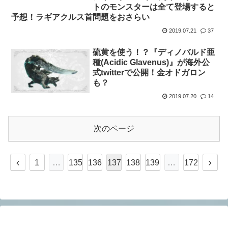
トのモンスターは全て登場すると
予想！ラギアクルス首問題をおさらい
2019.07.21
37
硫黄を使う！？『ディノバルド亜
種(Acidic Glavenus)』が海外公
式twitterで公開！金オドガロン
も？
2019.07.20
14
次のページ
前
次
1
…
135
136
137
138
139
…
172
へ
へ