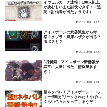
イヴェルカーナ速報！100人以上
が挑むもいまだ討伐できず！（追
記：討伐者が出たようです）
2019.08.03
20
アイスボーンの武器派生から考
察！水ゾラ・麻痺ハザクが出る？
虫ボスも？
2019.08.01
28
8月解禁！アイスボーン新情報が
異常に大量に出た！情報量多す
ぎ！
2019.08.01
35
超ネタバレ！アイスボーントロフ
ィー情報がリークされた！やばい
くらい色々わかってしまうぞ！