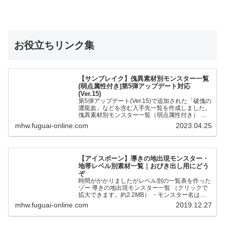
お役立ちリンク集
【サンブレイク】傀異素材別モンスター一覧
(弱点属性付き)第5弾アップデート対応
(Ver.15)
第5弾アップデート(Ver.15)で追加された「破傀の
濃龍血」などを含む入手先一覧を作成しました。
傀異素材別モンスター一覧（弱点属性付き） 全
モンスターの傀異化した〇〇素材と弱点属性をま
mhw.fuguai-online.com
2023.04.25
とめました。…
【アイスボーン】導きの地出現モンスター・
地帯レベル別素材一覧｜おびき出し用にどう
ぞ
時間がかかりましたがレベル別の一覧表を作った
ゾー 導きの地出現モンスター一覧 （クリックで
拡大できます。約2.2MB） ・モンスター名は五
十音順です ・●が通常個体、★が歴戦個体です。
mhw.fuguai-online.com
2019.12.27
・地帯レベルの…