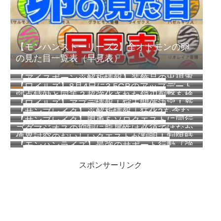
【モンハンストーリーズ2】全オトモンの卵
の見た目一覧表（早見表）
【アイスボーン※解析情報】装飾品の出現率
257 views
【ワイルズ】8月4日に3.5GBのアップデート
が完全に判明！一覧を掲載！
185 views
弱点特効と同等？超強化された鎖刃刺撃を検
配信予定！オフラインでのイベクエ常設化な
165 views
【ワイルズ】アプデ情報！狩王開催決定！新
証してみた【ワイルズ】
ど
153 views
【サンブレイク】※解析情報｜狂化2を含む
クエスト追加！
108 views
【サンブレイク】盟勇をソロクエストに同行
神護石は約0.000000545%？傀異錬金術【覇
103 views
ゴグマジオスの抑制に龍属性は必須ではなか
させてもモンスターの体力は増加しない模様
気】【円環】の法則が判明しました
87 views
傀異討究のおいしいクエストが判明！制限時
ったらしい【ワイルズ】
64 views
【モンハンライズ】最強のサポート行動『強
間が短いほどモンスターの体力が低く最大で
62 views
化咆哮の技』を紹介！使用頻度も調べてみ
22パーセント減！その他お得な情報も
スポンサーリンク
た！