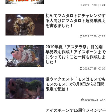
2019.07.30
24
初めてマムタロトにチャレンジす
る人向けにマムタロト超簡単説明
を書きました！
2019.07.29
22
2019年夏『アステラ祭』目的別
早見表を作成！アイスボーンまで
にやっておくこと一覧も作成しま
した！
2019.07.25
10
激ウマクエスト「モスはモスでも
モスのモス」が8月8日から2日間
限定で配信！
2019.07.23
7
アイスボーンで15周年メインアー