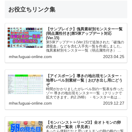
お役立ちリンク集
【サンブレイク】傀異素材別モンスター一覧
(弱点属性付き)第5弾アップデート対応
(Ver.15)
第5弾アップデート(Ver.15)で追加された「破傀の
濃龍血」などを含む入手先一覧を作成しました。
傀異素材別モンスター一覧（弱点属性付き） 全
モンスターの傀異化した〇〇素材と弱点属性をま
mhw.fuguai-online.com
2023.04.25
とめました。…
【アイスボーン】導きの地出現モンスター・
地帯レベル別素材一覧｜おびき出し用にどう
ぞ
時間がかかりましたがレベル別の一覧表を作った
ゾー 導きの地出現モンスター一覧 （クリックで
拡大できます。約2.2MB） ・モンスター名は五
十音順です ・●が通常個体、★が歴戦個体です。
mhw.fuguai-online.com
2019.12.27
・地帯レベルの…
【モンハンストーリーズ2】全オトモンの卵
の見た目一覧表（早見表）
あったら便利だなと思いオトモンの卵の柄の一覧