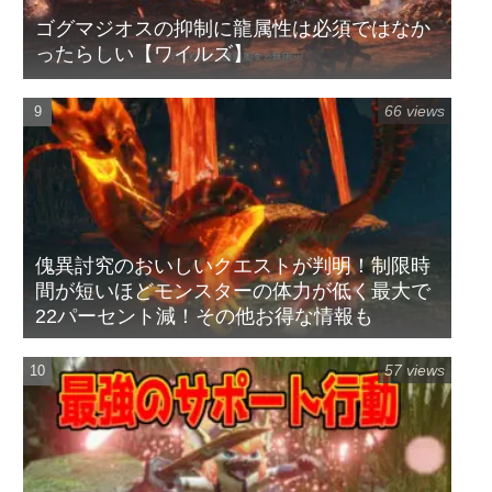
ゴグマジオスの抑制に龍属性は必須ではなか
ったらしい【ワイルズ】
66 views
傀異討究のおいしいクエストが判明！制限時
間が短いほどモンスターの体力が低く最大で
22パーセント減！その他お得な情報も
57 views