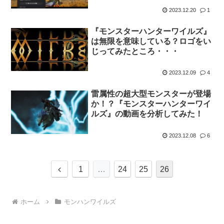
2023.12.20
1
『モンスターハンターワイルズ』
は無限を意味している？ロゴをい
じってみたところ・・・
2023.12.09
4
雷属性の超大型モンスターが登場
か！？『モンスターハンターワイ
ルズ』の動画を分析してみた！
2023.12.08
6
前
1
…
24
25
26
へ
ホーム
モンハンワイルズ