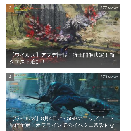
177 views
【ワイルズ】アプデ情報！狩王開催決定！新
クエスト追加！
173 views
【ワイルズ】8月4日に3.5GBのアップデート
配信予定！オフラインでのイベクエ常設化な