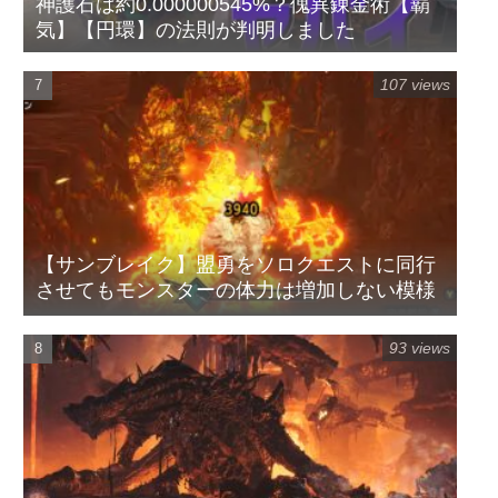
神護石は約0.000000545%？傀異錬金術【覇
気】【円環】の法則が判明しました
107 views
【サンブレイク】盟勇をソロクエストに同行
させてもモンスターの体力は増加しない模様
93 views