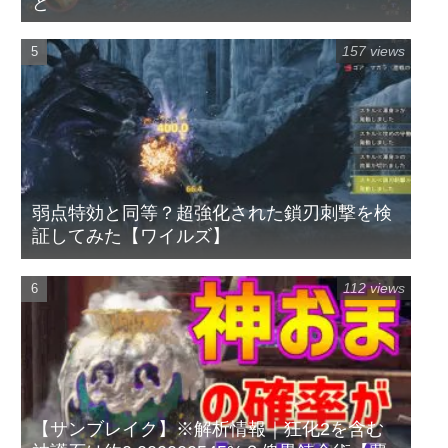
ど
157 views
弱点特効と同等？超強化された鎖刃刺撃を検
証してみた【ワイルズ】
112 views
【サンブレイク】※解析情報｜狂化2を含む