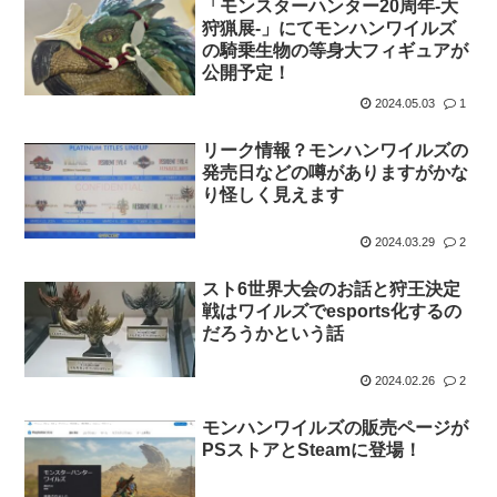
「モンスターハンター20周年-大
狩猟展-」にてモンハンワイルズ
の騎乗生物の等身大フィギュアが
公開予定！
2024.05.03
1
リーク情報？モンハンワイルズの
発売日などの噂がありますがかな
り怪しく見えます
2024.03.29
2
スト6世界大会のお話と狩王決定
戦はワイルズでesports化するの
だろうかという話
2024.02.26
2
モンハンワイルズの販売ページが
PSストアとSteamに登場！