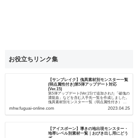
お役立ちリンク集
【サンブレイク】傀異素材別モンスター一覧
(弱点属性付き)第5弾アップデート対応
(Ver.15)
第5弾アップデート(Ver.15)で追加された「破傀の
濃龍血」などを含む入手先一覧を作成しました。
傀異素材別モンスター一覧（弱点属性付き） 全
モンスターの傀異化した〇〇素材と弱点属性をま
mhw.fuguai-online.com
2023.04.25
とめました。…
【アイスボーン】導きの地出現モンスター・
地帯レベル別素材一覧｜おびき出し用にどう
ぞ