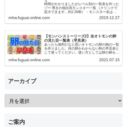
時間がかかりましたがレベル別の一覧表を作った
ゾー 導きの地出現モンスター一覧 （クリックで
拡大できます。約2.2MB） ・モンスター名は五
十音順です ・●が通常個体、★が歴戦個体です。
mhw.fuguai-online.com
2019.12.27
・地帯レベルの…
【モンハンストーリーズ2】全オトモンの卵
の見た目一覧表（早見表）
あったら便利だなと思いオトモンの卵の柄の一覧
を作りました。何の卵かわからない時の早見表と
して使ってください。使い方としては卵の柄を元
に同じ色合いの卵を探す形です。 2023年1月18
mhw.fuguai-online.com
2021.07.15
日リオレイア希少種…
アーカイブ
ご案内