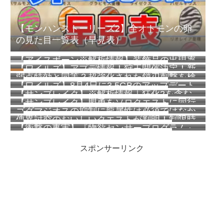
【モンハンストーリーズ2】全オトモンの卵
の見た目一覧表（早見表）
【アイスボーン※解析情報】装飾品の出現率
289 views
【ワイルズ】アプデ情報！狩王開催決定！新
が完全に判明！一覧を掲載！
199 views
弱点特効と同等？超強化された鎖刃刺撃を検
クエスト追加！
162 views
【ワイルズ】8月4日に3.5GBのアップデート
証してみた【ワイルズ】
152 views
【サンブレイク】※解析情報｜狂化2を含む
配信予定！オフラインでのイベクエ常設化な
124 views
【サンブレイク】盟勇をソロクエストに同行
神護石は約0.000000545%？傀異錬金術【覇
ど
116 views
ゴグマジオスの抑制に龍属性は必須ではなか
させてもモンスターの体力は増加しない模様
気】【円環】の法則が判明しました
115 views
傀異討究のおいしいクエストが判明！制限時
ったらしい【ワイルズ】
72 views
【衝撃の事実】『物欲センサープログラム』
間が短いほどモンスターの体力が低く最大で
67 views
は実在する！モンハンライズに搭載されてい
22パーセント減！その他お得な情報も
スポンサーリンク
るかは謎！【0104問題】