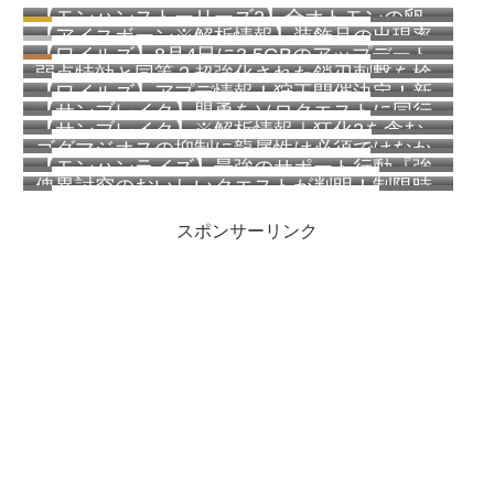
【モンハンストーリーズ2】全オトモンの卵
985 views
【アイスボーン※解析情報】装飾品の出現率
の見た目一覧表（早見表）
264 views
【ワイルズ】8月4日に3.5GBのアップデート
が完全に判明！一覧を掲載！
221 views
弱点特効と同等？超強化された鎖刃刺撃を検
配信予定！オフラインでのイベクエ常設化な
187 views
【ワイルズ】アプデ情報！狩王開催決定！新
証してみた【ワイルズ】
ど
125 views
【サンブレイク】盟勇をソロクエストに同行
クエスト追加！
124 views
【サンブレイク】※解析情報｜狂化2を含む
させてもモンスターの体力は増加しない模様
119 views
ゴグマジオスの抑制に龍属性は必須ではなか
神護石は約0.000000545%？傀異錬金術【覇
100 views
【モンハンライズ】最強のサポート行動『強
ったらしい【ワイルズ】
気】【円環】の法則が判明しました
69 views
傀異討究のおいしいクエストが判明！制限時
化咆哮の技』を紹介！使用頻度も調べてみ
64 views
間が短いほどモンスターの体力が低く最大で
た！
スポンサーリンク
22パーセント減！その他お得な情報も