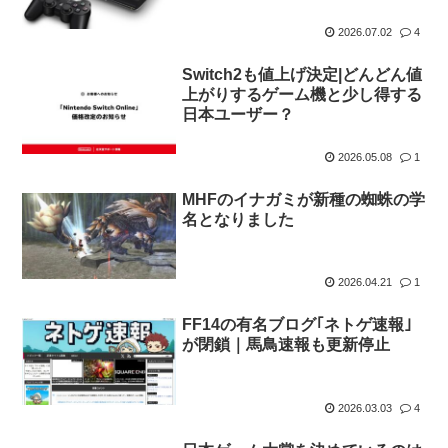
2026.07.02
4
Switch2も値上げ決定|どんどん値
上がりするゲーム機と少し得する
日本ユーザー？
2026.05.08
1
MHFのイナガミが新種の蜘蛛の学
名となりました
2026.04.21
1
FF14の有名ブログ｢ネトゲ速報｣
が閉鎖｜馬鳥速報も更新停止
2026.03.03
4