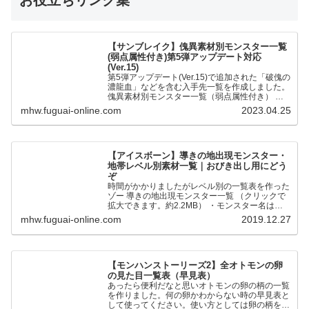
お役立ちリンク集
【サンブレイク】傀異素材別モンスター一覧
(弱点属性付き)第5弾アップデート対応
(Ver.15)
第5弾アップデート(Ver.15)で追加された「破傀の
濃龍血」などを含む入手先一覧を作成しました。
傀異素材別モンスター一覧（弱点属性付き） 全
モンスターの傀異化した〇〇素材と弱点属性をま
mhw.fuguai-online.com
2023.04.25
とめました。…
【アイスボーン】導きの地出現モンスター・
地帯レベル別素材一覧｜おびき出し用にどう
ぞ
時間がかかりましたがレベル別の一覧表を作った
ゾー 導きの地出現モンスター一覧 （クリックで
拡大できます。約2.2MB） ・モンスター名は五
十音順です ・●が通常個体、★が歴戦個体です。
mhw.fuguai-online.com
2019.12.27
・地帯レベルの…
【モンハンストーリーズ2】全オトモンの卵
の見た目一覧表（早見表）
あったら便利だなと思いオトモンの卵の柄の一覧
を作りました。何の卵かわからない時の早見表と
して使ってください。使い方としては卵の柄を元