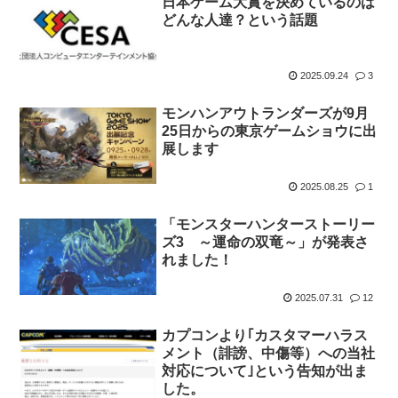
日本ゲーム大賞を決めているのは
どんな人達？という話題
2025.09.24
3
モンハンアウトランダーズが9月
25日からの東京ゲームショウに出
展します
2025.08.25
1
「モンスターハンターストーリー
ズ3 ～運命の双竜～」が発表さ
れました！
2025.07.31
12
カプコンより｢カスタマーハラス
メント（誹謗、中傷等）への当社
対応について｣という告知が出ま
した。