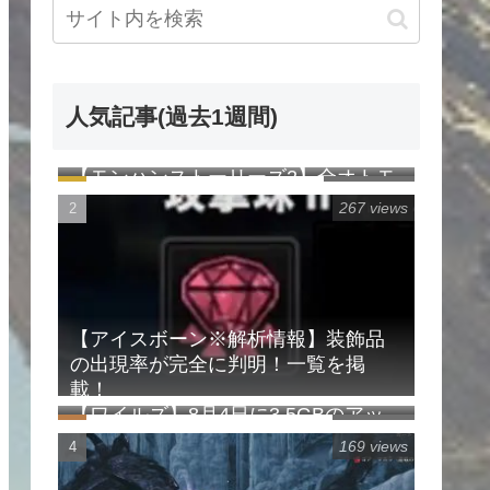
人気記事(過去1週間)
【モンハンストーリーズ2】全オトモ
1044 views
ンの卵の見た目一覧表（早見表）
267 views
【アイスボーン※解析情報】装飾品
の出現率が完全に判明！一覧を掲
載！
【ワイルズ】8月4日に3.5GBのアッ
188 views
プデート配信予定！オフラインでの
169 views
イベクエ常設化など