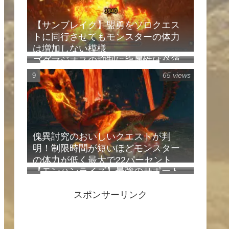
【サンブレイク】盟勇をソロクエス
トに同行させてもモンスターの体力
は増加しない模様
ゴグマジオスの抑制に龍属性は必須
88 views
ではなかったらしい【ワイルズ】
65 views
傀異討究のおいしいクエストが判
明！制限時間が短いほどモンスター
の体力が低く最大で22パーセント
【モンハンライズ】最強のサポート
減！その他お得な情報も
64 views
行動『強化咆哮の技』を紹介！使用
スポンサーリンク
頻度も調べてみた！