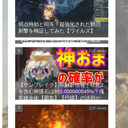
弱点特効と同等？超強化された鎖刃
刺撃を検証してみた【ワイルズ】
【ワイルズ】アプデ情報！狩王開催
160 views
決定！新クエスト追加！
114 views
【サンブレイク】※解析情報｜狂化2
を含む神護石は約0.000000545%？傀
異錬金術【覇気】【円環】の法則が
判明しました
110 views