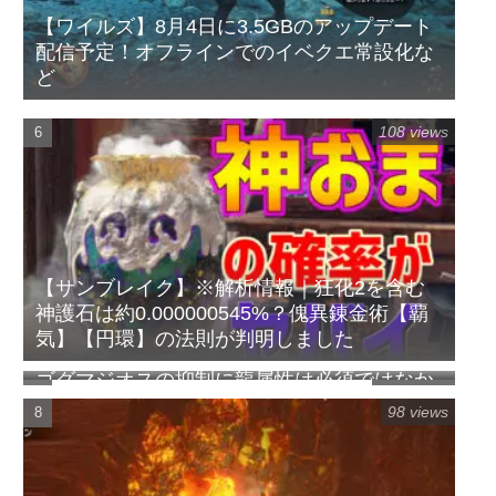
【ワイルズ】8月4日に3.5GBのアップデート
配信予定！オフラインでのイベクエ常設化な
ど
108 views
【サンブレイク】※解析情報｜狂化2を含む
神護石は約0.000000545%？傀異錬金術【覇
気】【円環】の法則が判明しました
ゴグマジオスの抑制に龍属性は必須ではなか
100 views
ったらしい【ワイルズ】
98 views