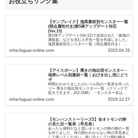
お役立ちリンク集
【サンブレイク】傀異素材別モンスター一覧
(弱点属性付き)第5弾アップデート対応
(Ver.15)
第5弾アップデート(Ver.15)で追加された「破傀の
濃龍血」などを含む入手先一覧を作成しました。
傀異素材別モンスター一覧（弱点属性付き） 全
モンスターの傀異化した〇〇素材と弱点属性をま
mhw.fuguai-online.com
2023.04.25
とめました。…
【アイスボーン】導きの地出現モンスター・
地帯レベル別素材一覧｜おびき出し用にどう
ぞ
時間がかかりましたがレベル別の一覧表を作った
ゾー 導きの地出現モンスター一覧 （クリックで
拡大できます。約2.2MB） ・モンスター名は五
十音順です ・●が通常個体、★が歴戦個体です。
mhw.fuguai-online.com
2019.12.27
・地帯レベルの…
【モンハンストーリーズ2】全オトモンの卵
の見た目一覧表（早見表）
あったら便利だなと思いオトモンの卵の柄の一覧
を作りました。何の卵かわからない時の早見表と
して使ってください。使い方としては卵の柄を元