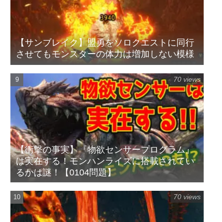
【サンブレイク】盟勇をソロクエストに同行
させてもモンスターの体力は増加しない模様
70 views
【衝撃の事実】『物欲センサープログラム』
は実在する！モンハンライズに搭載されてい
るかは謎！【0104問題】
70 views