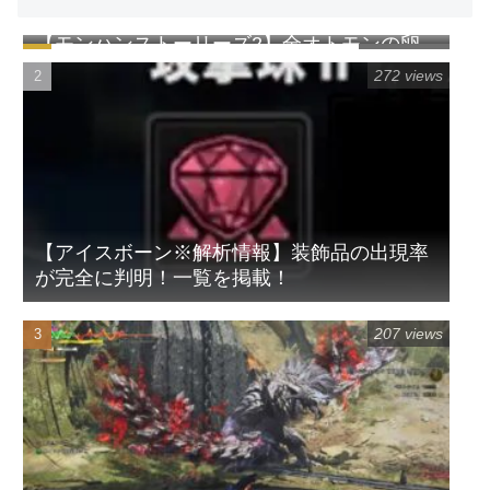
【モンハンストーリーズ2】全オトモンの卵
1035 views
の見た目一覧表（早見表）
272 views
【アイスボーン※解析情報】装飾品の出現率
が完全に判明！一覧を掲載！
207 views