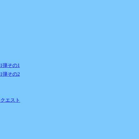
1弾その1
1弾その2
ラボクエスト