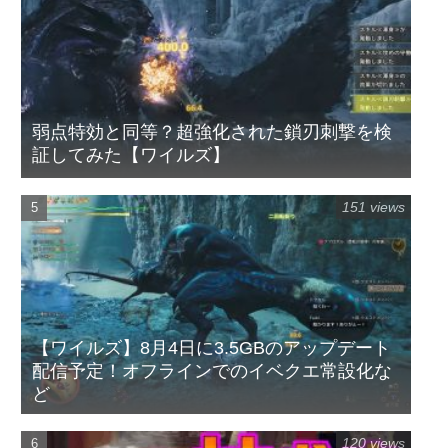
弱点特効と同等？超強化された鎖刃刺撃を検
証してみた【ワイルズ】
151 views
【ワイルズ】8月4日に3.5GBのアップデート
配信予定！オフラインでのイベクエ常設化な
ど
120 views