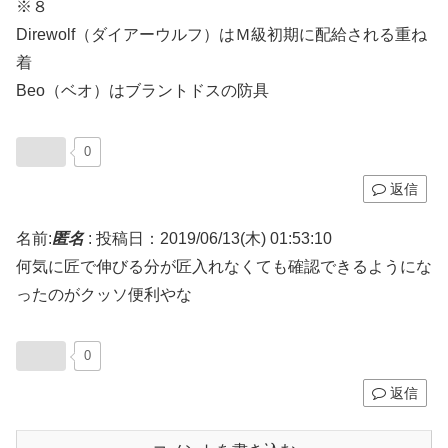
※８
Direwolf（ダイアーウルフ）はＭ級初期に配給される重ね
着
Beo（ベオ）はブラントドスの防具
0
返信
名前:
匿名
:
投稿日：2019/06/13(木) 01:53:10
何気に匠で伸びる分が匠入れなくても確認できるようにな
ったのがクッソ便利やな
0
返信