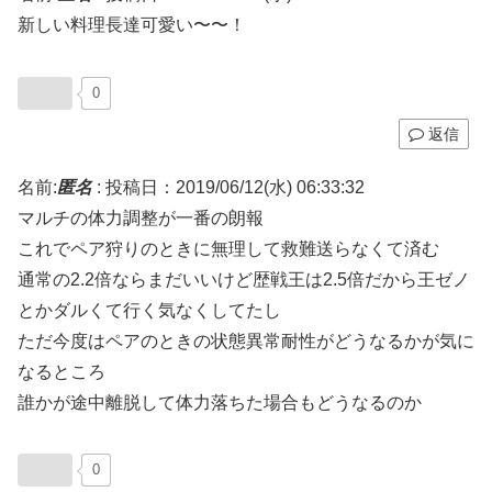
新しい料理長達可愛い〜〜！
0
返信
名前:
匿名
:
投稿日：2019/06/12(水) 06:33:32
マルチの体力調整が一番の朗報
これでペア狩りのときに無理して救難送らなくて済む
通常の2.2倍ならまだいいけど歴戦王は2.5倍だから王ゼノ
とかダルくて行く気なくしてたし
ただ今度はペアのときの状態異常耐性がどうなるかが気に
なるところ
誰かが途中離脱して体力落ちた場合もどうなるのか
0