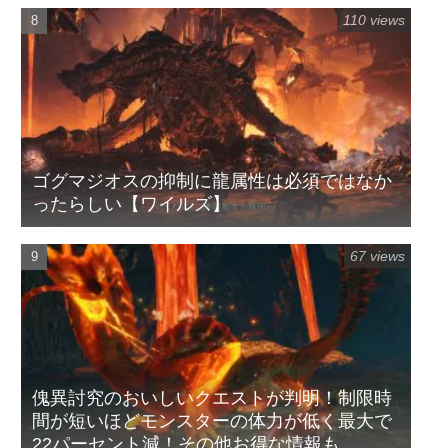
110 views
ゴグマジオスの抑制に龍属性は必須ではなか
ったらしい【ワイルズ】
67 views
傀異討究のおいしいクエストが判明！制限時
間が短いほどモンスターの体力が低く最大で
22パーセント減！その他お得な情報も