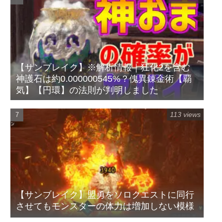
【サンブレイク】※解析情報｜狂化2を含む
神護石は約0.000000545%？傀異錬金術【覇
気】【円環】の法則が判明しました
113 views
【サンブレイク】盟勇をソロクエストに同行
させてもモンスターの体力は増加しない模様