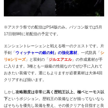
※アステラ祭での配信はPS4版のみ。パソコン版では5月
17日朝9時に初配信の予定です。
エンシェントレーシェンと戦える唯一のクエストです。片
手剣「
ウィッチャーの銀の剣
」
の強化素材
、一式防具「
シ
リαシリーズ
」と双剣の「
ジルエアエル
」の作成素材が手
に入ります。3種とも一線級の性能なのでぜひ手に入れて
おきたい装備です。運にもよりますが必要素材は大体4回
クリアすれば揃います。
しかし
攻略難度は非常に高く歴戦王以上、極ベヒーモス以
下
というポジション。歴戦王の装備などが揃ってないなら
ばそちらを優先し装備を整え、その後クリアを目指すと良