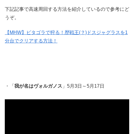
下記記事で高速周回する方法を紹介しているので参考にど
うぞ。
【MHW】ピタゴラで狩る！歴戦王(？)ドスジャグラスを1
分台でクリアする方法！
・「
我が名はヴォルガノス
」5月3日～5月17日