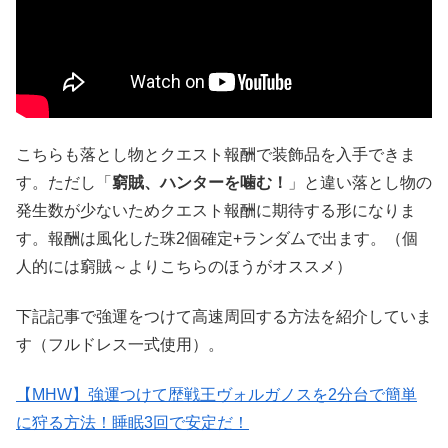
こちらも落とし物とクエスト報酬で装飾品を入手できま
す。ただし「
窮賊、ハンターを噛む！
」と違い落とし物の
発生数が少ないためクエスト報酬に期待する形になりま
す。報酬は風化した珠2個確定+ランダムで出ます。（個
人的には窮賊～よりこちらのほうがオススメ）
下記記事で強運をつけて高速周回する方法を紹介していま
す（フルドレス一式使用）。
【MHW】強運つけて歴戦王ヴォルガノスを2分台で簡単
に狩る方法！睡眠3回で安定だ！