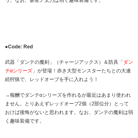
う。なお、蒼星ノ太刀は弱く趣味装備です。
●
Code: Red
武器「ダンテの魔剣」（チャージアックス）＆防具「
ダン
テαシリーズ
」が登場！赤き大型モンスターたちとの大連
続狩猟で、レッドオーブを手に入れよう！
→報酬でダンテαシリーズを作れるが最近はあまり使われ
ません。とりあえずレッドオーブ2個（2部位分）とって
おけば後悔がないと思われます。なお、ダンテの魔剣は弱
く趣味装備です。