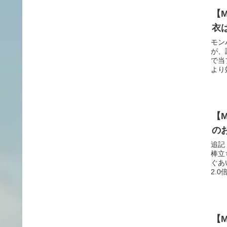
【
衣
モン
が、
で当
より効
【
の
追記
棒立
ぐあ
2.0倍
【