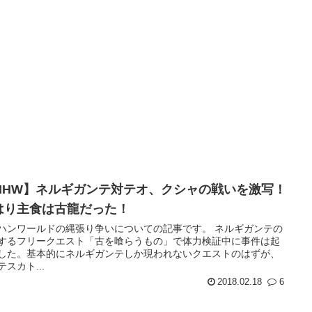
MHW】ネルギガンテ対テオ、クシャの戦いを激写！
はり主食は古龍だった！
ハンワールドの縄張り争いについての記事です。 ネルギガンテの
するフリークエスト「古を喰らうもの」で体力検証中に事件は起
した。基本的にネルギガンテしか現われないクエストのはずが、
スカト...
2018.02.18
6