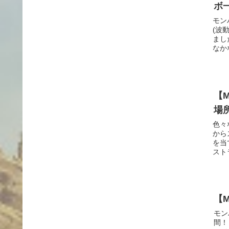
ボ
モン
(波
まし
なかな
【
場
色々
から
を当
ストラ
【
モン
間！