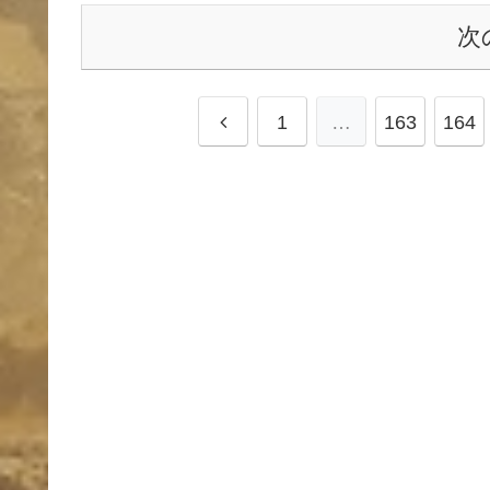
次
前
1
…
163
164
へ