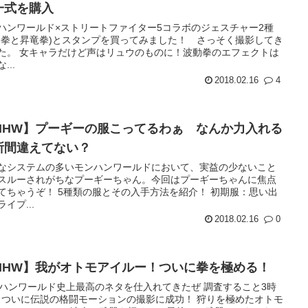
一式を購入
ハンワールド×ストリートファイター5コラボのジェスチャー2種
動拳と昇竜拳)とスタンプを買ってみました！ さっそく撮影してき
た。 女キャラだけど声はリュウのものに！波動拳のエフェクトは
...
2018.02.16
4
MHW】プーギーの服こってるわぁ なんか力入れる
所間違えてない？
なシステムの多いモンハンワールドにおいて、実益の少ないこと
スルーされがちなプーギーちゃん。今回はプーギーちゃんに焦点
てちゃうぞ！ 5種類の服とその入手方法を紹介！ 初期服：思い出
イプ...
2018.02.16
0
MHW】我がオトモアイルー！ついに拳を極める！
ハンワールド史上最高のネタを仕入れてきたぜ 調査すること3時
 ついに伝説の格闘モーションの撮影に成功！ 狩りを極めたオトモ