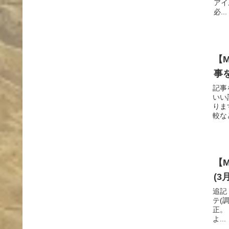
アイ
必...
【
事
記事
いい
りま
較な
【
(3
追記
テ(
正。
よ...