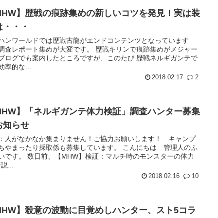
MHW】歴戦の痕跡集めの新しいコツを発見！実は装
は・・・
ハンワールドでは歴戦古龍がエンドコンテンツとなっています
調査レポート集めが大変です。 歴戦キリンで痕跡集めがメジャー
ブログでも案内したところですが、このたび 歴戦ネルギガンテで
率的な...
2018.02.17
2
MHW】「ネルギガンテ体力検証」調査ハンター募集
お知らせ
：人がなかなか集まりません！ご協力お願いします！ キャンプ
ちやまったり採取係も募集しています。 こんにちは 管理人のふ
いです。 数日前、【MHW】検証：マルチ時のモンスターの体力
説...
2018.02.16
10
MHW】殺意の波動に目覚めしハンター、スト5コラ