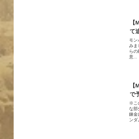
【
て
モン
みま
らの
意...
【
で
※こ
な部
錬金
ンダム