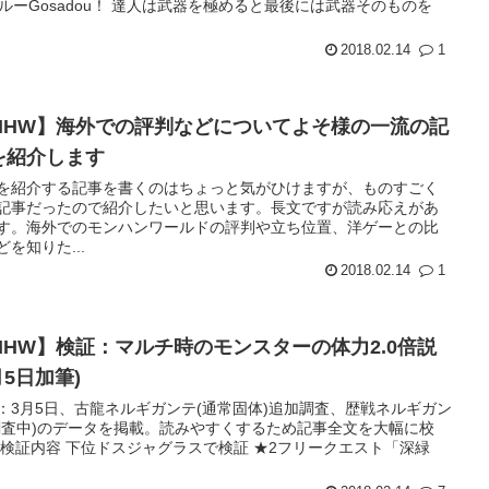
ルーGosadou！ 達人は武器を極めると最後には武器そのものを
2018.02.14
1
MHW】海外での評判などについてよそ様の一流の記
を紹介します
を紹介する記事を書くのはちょっと気がひけますが、ものすごく
記事だったので紹介したいと思います。長文ですが読み応えがあ
す。海外でのモンハンワールドの評判や立ち位置、洋ゲーとの比
どを知りた...
2018.02.14
1
MHW】検証：マルチ時のモンスターの体力2.0倍説
月5日加筆)
：3月5日、古龍ネルギガンテ(通常固体)追加調査、歴戦ネルギガン
調査中)のデータを掲載。読みやすくするため記事全文を大幅に校
 検証内容 下位ドスジャグラスで検証 ★2フリークエスト「深緑