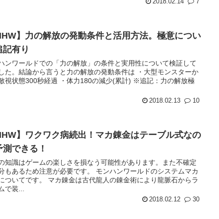
2018.02.14
7
MHW】力の解放の発動条件と活用方法。極意につい
追記有り
ハンワールドでの「力の解放」の条件と実用性について検証して
した。結論から言うと力の解放の発動条件は ・大型モンスターか
敵視状態300秒経過 ・体力180の減少(累計) ※追記：力の解放極
2018.02.13
10
MHW】ワクワク病続出！マカ錬金はテーブル式なの
予測できる！
の知識はゲームの楽しさを損なう可能性があります。また不確定
分もあるため注意が必要です。 モンハンワールドのシステムマカ
についてです。 マカ錬金は古代龍人の錬金術により龍脈石からラ
で装...
2018.02.12
30