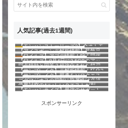
人気記事(過去1週間)
【モンハンストーリーズ2】全オトモ
1025 views
【アイスボーン※解析情報】装飾品
ンの卵の見た目一覧表（早見表）
261 views
【ワイルズ】アプデ情報！狩王開催
の出現率が完全に判明！一覧を掲
177 views
【ワイルズ】8月4日に3.5GBのアッ
決定！新クエスト追加！
載！
173 views
弱点特効と同等？超強化された鎖刃
プデート配信予定！オフラインでの
157 views
【サンブレイク】※解析情報｜狂化2
刺撃を検証してみた【ワイルズ】
イベクエ常設化など
112 views
【サンブレイク】盟勇をソロクエス
を含む神護石は約0.000000545%？傀
107 views
ゴグマジオスの抑制に龍属性は必須
トに同行させてもモンスターの体力
異錬金術【覇気】【円環】の法則が
93 views
傀異討究のおいしいクエストが判
ではなかったらしい【ワイルズ】
は増加しない模様
66 views
【モンハンライズ】最強のサポート
判明しました
明！制限時間が短いほどモンスター
57 views
行動『強化咆哮の技』を紹介！使用
の体力が低く最大で22パーセント
スポンサーリンク
頻度も調べてみた！
減！その他お得な情報も