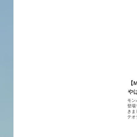
【
や
モン
登場
きま
テオテ