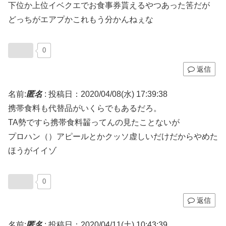
下位か上位イベクエでお食事券貰えるやつあった筈だが
どっちがエアプかこれもう分かんねぇな
0
返信
名前:
匿名
:
投稿日：2020/04/08(水) 17:39:38
携帯食料も代替品がいくらでもあるだろ。
TA勢ですら携帯食料齧ってんの見たことないが
プロハン（）アピールとかクッソ虚しいだけだからやめた
ほうがイイゾ
0
返信
名前:
匿名
:
投稿日：2020/04/11(土) 10:43:39