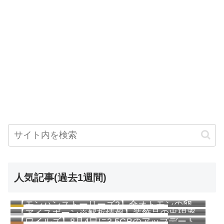
人気記事(過去1週間)
【モンハンストーリーズ2】全オトモンの卵
997 views
【アイスボーン※解析情報】装飾品の出現率
の見た目一覧表（早見表）
257 views
【ワイルズ】8月4日に3.5GBのアップデート