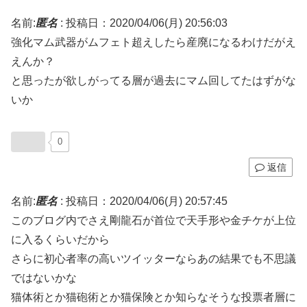
名前:
匿名
:
投稿日：2020/04/06(月) 20:56:03
強化マム武器がムフェト超えしたら産廃になるわけだがえ
えんか？
と思ったが欲しがってる層が過去にマム回してたはずがな
いか
0
返信
名前:
匿名
:
投稿日：2020/04/06(月) 20:57:45
このブログ内でさえ剛龍石が首位で天手形や金チケが上位
に入るくらいだから
さらに初心者率の高いツイッターならあの結果でも不思議
ではないかな
猫体術とか猫砲術とか猫保険とか知らなそうな投票者層に