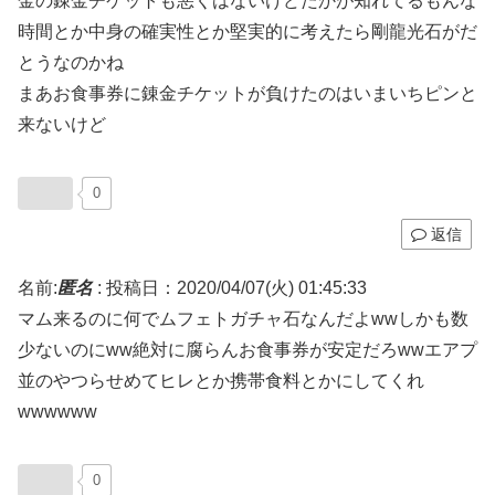
金の錬金チケットも悪くはないけどたかが知れてるもんな
時間とか中身の確実性とか堅実的に考えたら剛龍光石がだ
とうなのかね
まあお食事券に錬金チケットが負けたのはいまいちピンと
来ないけど
0
返信
名前:
匿名
:
投稿日：2020/04/07(火) 01:45:33
マム来るのに何でムフェトガチャ石なんだよwwしかも数
少ないのにww絶対に腐らんお食事券が安定だろwwエアプ
並のやつらせめてヒレとか携帯食料とかにしてくれ
wwwwww
0