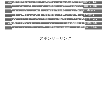
が完全に判明！一覧を掲載！
185 views
弱点特効と同等？超強化された鎖刃刺撃を検
配信予定！オフラインでのイベクエ常設化な
165 views
【ワイルズ】アプデ情報！狩王開催決定！新
証してみた【ワイルズ】
ど
153 views
【サンブレイク】※解析情報｜狂化2を含む
クエスト追加！
108 views
【サンブレイク】盟勇をソロクエストに同行
神護石は約0.000000545%？傀異錬金術【覇
103 views
ゴグマジオスの抑制に龍属性は必須ではなか
させてもモンスターの体力は増加しない模様
気】【円環】の法則が判明しました
87 views
傀異討究のおいしいクエストが判明！制限時
ったらしい【ワイルズ】
64 views
【モンハンライズ】最強のサポート行動『強
間が短いほどモンスターの体力が低く最大で
62 views
化咆哮の技』を紹介！使用頻度も調べてみ
22パーセント減！その他お得な情報も
スポンサーリンク
た！