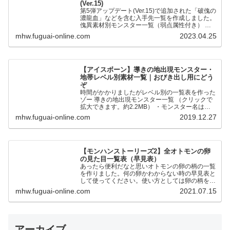
(Ver.15)
第5弾アップデート(Ver.15)で追加された「破傀の
濃龍血」などを含む入手先一覧を作成しました。
傀異素材別モンスター一覧（弱点属性付き） 全
モンスターの傀異化した〇〇素材と弱点属性をま
mhw.fuguai-online.com
2023.04.25
とめました。…
【アイスボーン】導きの地出現モンスター・
地帯レベル別素材一覧｜おびき出し用にどう
ぞ
時間がかかりましたがレベル別の一覧表を作った
ゾー 導きの地出現モンスター一覧 （クリックで
拡大できます。約2.2MB） ・モンスター名は五
十音順です ・●が通常個体、★が歴戦個体です。
mhw.fuguai-online.com
2019.12.27
・地帯レベルの…
【モンハンストーリーズ2】全オトモンの卵
の見た目一覧表（早見表）
あったら便利だなと思いオトモンの卵の柄の一覧
を作りました。何の卵かわからない時の早見表と
して使ってください。使い方としては卵の柄を元
に同じ色合いの卵を探す形です。 2023年1月18
mhw.fuguai-online.com
2021.07.15
日リオレイア希少種…
アーカイブ