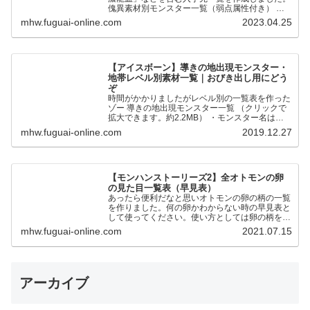
傀異素材別モンスター一覧（弱点属性付き） 全
モンスターの傀異化した〇〇素材と弱点属性をま
mhw.fuguai-online.com
2023.04.25
とめました。…
【アイスボーン】導きの地出現モンスター・
地帯レベル別素材一覧｜おびき出し用にどう
ぞ
時間がかかりましたがレベル別の一覧表を作った
ゾー 導きの地出現モンスター一覧 （クリックで
拡大できます。約2.2MB） ・モンスター名は五
十音順です ・●が通常個体、★が歴戦個体です。
mhw.fuguai-online.com
2019.12.27
・地帯レベルの…
【モンハンストーリーズ2】全オトモンの卵
の見た目一覧表（早見表）
あったら便利だなと思いオトモンの卵の柄の一覧
を作りました。何の卵かわからない時の早見表と
して使ってください。使い方としては卵の柄を元
に同じ色合いの卵を探す形です。 2023年1月18
mhw.fuguai-online.com
2021.07.15
日リオレイア希少種…
アーカイブ