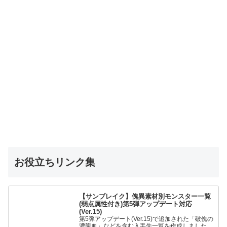
お役立ちリンク集
【サンブレイク】傀異素材別モンスター一覧
(弱点属性付き)第5弾アップデート対応
(Ver.15)
第5弾アップデート(Ver.15)で追加された「破傀の
濃龍血」などを含む入手先一覧を作成しました。