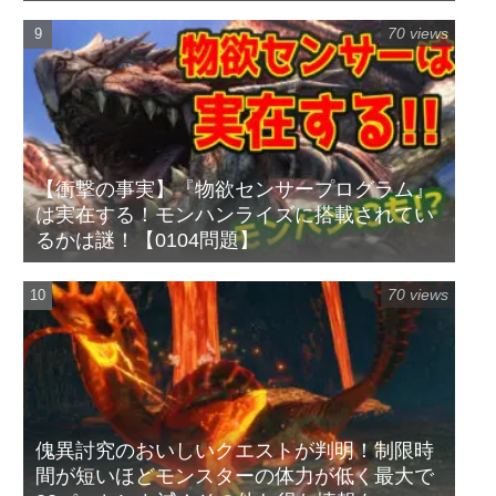
70 views
【衝撃の事実】『物欲センサープログラム』
は実在する！モンハンライズに搭載されてい
るかは謎！【0104問題】
70 views
傀異討究のおいしいクエストが判明！制限時
間が短いほどモンスターの体力が低く最大で