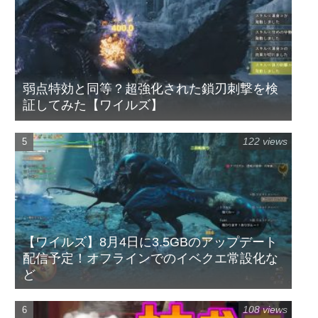
弱点特効と同等？超強化された鎖刃刺撃を検
証してみた【ワイルズ】
122 views
【ワイルズ】8月4日に3.5GBのアップデート
配信予定！オフラインでのイベクエ常設化な
ど
108 views