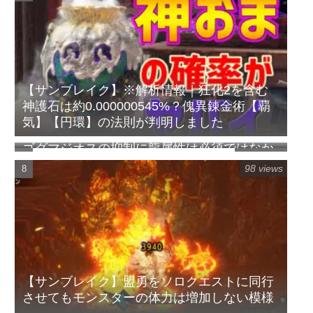
【サンブレイク】※解析情報｜狂化2を含む
神護石は約0.000000545%？傀異錬金術【覇
気】【円環】の法則が判明しました
ゴグマジオスの抑制に龍属性は必須ではなか
100 views
ったらしい【ワイルズ】
98 views
【サンブレイク】盟勇をソロクエストに同行
させてもモンスターの体力は増加しない模様