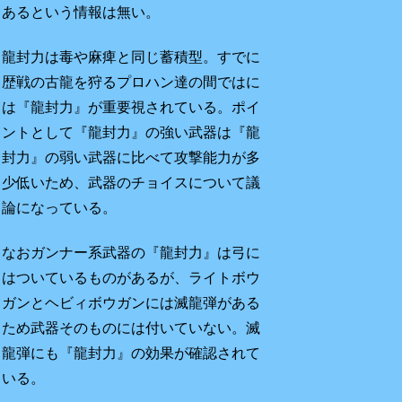
あるという情報は無い。
龍封力は毒や麻痺と同じ蓄積型。すでに
歴戦の古龍を狩るプロハン達の間ではに
は『
龍封力
』が重要視されている。ポイ
ントとして『
龍封力
』の強い武器は『
龍
封力
』の弱い武器に比べて攻撃能力が多
少低いため、武器のチョイスについて議
論になっている。
なおガンナー系武器の『
龍封力
』は弓に
はついているものがあるが、ライトボウ
ガンとヘビィボウガンには滅龍弾がある
ため武器そのものには付いていない。滅
龍弾にも『
龍封力
』の効果が確認されて
いる。