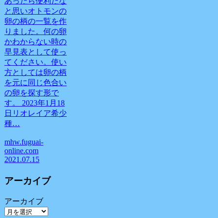
あったら便利だな
と思いオトモンの
卵の柄の一覧を作
りました。何の卵
かわからない時の
早見表として使っ
てください。使い
方としては卵の柄
を元に同じ色合い
の卵を探す形で
す。 2023年1月18
日リオレイア希少
種…
mhw.fuguai-
online.com
2021.07.15
アーカイブ
アーカイブ