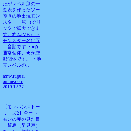
たがレベル別の一
覧表を作ったゾー
導きの地出現モン
スター一覧 （クリ
ックで拡大できま
す。約2.2MB） ・
モンスター名は五
十音順です ・●が
通常個体、★が歴
戦個体です。 ・地
帯レベルの…
mhw.fuguai-
online.com
2019.12.27
【モンハンストー
リーズ2】全オト
モンの卵の見た目
一覧表（早見表）