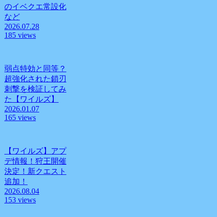
のイベクエ常設化
など
2026.07.28
185 views
弱点特効と同等？
超強化された鎖刃
刺撃を検証してみ
た【ワイルズ】
2026.01.07
165 views
【ワイルズ】アプ
デ情報！狩王開催
決定！新クエスト
追加！
2026.08.04
153 views