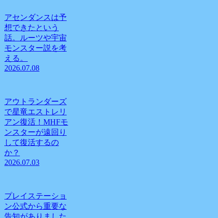
アセンダンスは予
想できたという
話。ルーツや宇宙
モンスター説を考
える。
2026.07.08
アウトランダーズ
で星竜エストレリ
アン復活！MHFモ
ンスターが遠回り
して復活するの
か？
2026.07.03
プレイステーショ
ン公式から重要な
告知がありました