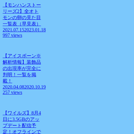
【モンハンストー
リーズ2】全オト
モンの卵の見た目
一覧表（早見表）
2021.07.15
2023.01.18
997 views
【アイスボーン※
解析情報】装飾品
の出現率が完全に
判明！一覧を掲
載！
2020.04.08
2020.10.19
257 views
【ワイルズ】8月4
日に3.5GBのアッ
プデート配信予
定！オフラインで