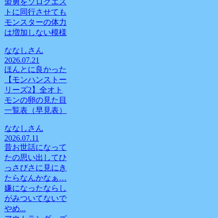
盟勇をソロクエス
トに同行させても
モンスターの体力
は増加しない模様
ななしさん
2026.07.21
ほんとに良かった
【モンハンストー
リーズ2】全オト
モンの卵の見た目
一覧表（早見表）
ななしさん
2026.07.11
昔お世話になって
たの思い出してひ
っさびさに見にき
たらなんかなぁ…
嫌になったならし
がみついてないで
やめ...