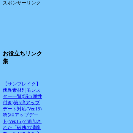
スポンサーリンク
お役立ちリンク
集
【サンブレイク】
傀異素材別モンス
ター一覧(弱点属性
付き)第5弾アップ
デート対応(Ver.15)
第5弾アップデー
ト(Ver.15)で追加さ
れた「破傀の濃龍