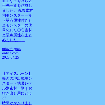
血」などを含む入
手先一覧を作成し
ました。 傀異素材
別モンスター一覧
（弱点属性付き）
全モンスターの傀
異化した〇〇素材
と弱点属性をまと
めました。…
mhw.fuguai-
online.com
2023.04.25
【アイスボーン】
導きの地出現モン
スター・地帯レベ
ル別素材一覧｜お
びき出し用にどう
ぞ
時間がかかりまし