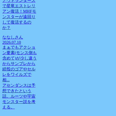
アウトランダーズ
で星竜エストレリ
アン復活！MHFモ
ンスターが遠回り
して復活するの
か？
ななしさん
2026.07.10
まぁでもアクショ
ン要素(モンス側も
含めて)が少し違う
からサンブレから
続投のゴアやセル
レをワイルズで
相...
アセンダンスは予
想できたという
話。ルーツや宇宙
モンスター説を考
える。