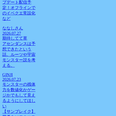
プデート配信予
定！オフラインで
のイベクエ常設化
など
ななしさん
2026.07.27
期待してて草
アセンダンスは予
想できたという
話。ルーツや宇宙
モンスター説を考
える。
GINJI
2026.07.23
モンスターの残体
力を数値化かゲー
ジかでもして見え
るようにしてほし
い
【サンブレイク】