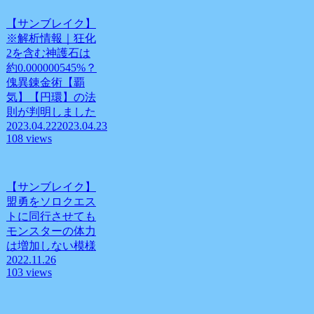
【サンブレイク】
※解析情報｜狂化
2を含む神護石は
約0.000000545%？
傀異錬金術【覇
気】【円環】の法
則が判明しました
2023.04.22
2023.04.23
108 views
【サンブレイク】
盟勇をソロクエス
トに同行させても
モンスターの体力
は増加しない模様
2022.11.26
103 views