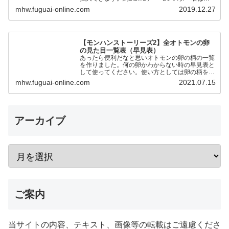
十音順です ・●が通常個体、★が歴戦個体です。
mhw.fuguai-online.com
2019.12.27
・地帯レベルの…
【モンハンストーリーズ2】全オトモンの卵
の見た目一覧表（早見表）
あったら便利だなと思いオトモンの卵の柄の一覧
を作りました。何の卵かわからない時の早見表と
して使ってください。使い方としては卵の柄を元
に同じ色合いの卵を探す形です。 2023年1月18
mhw.fuguai-online.com
2021.07.15
日リオレイア希少種…
アーカイブ
ご案内
当サイトの内容、テキスト、画像等の転載はご遠慮くださ