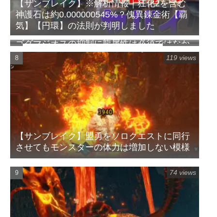
【サンブレイク】※解析情報｜狂化2を含む
神護石は約0.000000545%？傀異錬金術【覇
気】【円環】の法則が判明しました
ゴグマジオスの抑制に龍属性は必須ではなか
122 views
ったらしい【ワイルズ】
119 views
【サンブレイク】盟勇をソロクエストに同行
させてもモンスターの体力は増加しない模様
74 views