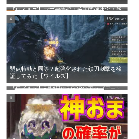
【ワイルズ】アプデ情報！狩王開催決定！新
203 views
クエスト追加！
168 views
弱点特効と同等？超強化された鎖刃刺撃を検
証してみた【ワイルズ】
【ワイルズ】8月4日に3.5GBのアップデート
153 views
配信予定！オフラインでのイベクエ常設化な
129 views
ど