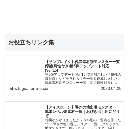
お役立ちリンク集
【サンブレイク】傀異素材別モンスター一覧
(弱点属性付き)第5弾アップデート対応
(Ver.15)
第5弾アップデート(Ver.15)で追加された「破傀の
濃龍血」などを含む入手先一覧を作成しました。
傀異素材別モンスター一覧（弱点属性付き） 全
モンスターの傀異化した〇〇素材と弱点属性をま
mhw.fuguai-online.com
2023.04.25
とめました。…
【アイスボーン】導きの地出現モンスター・
地帯レベル別素材一覧｜おびき出し用にどう
ぞ
時間がかかりましたがレベル別の一覧表を作った
ゾー 導きの地出現モンスター一覧 （クリックで
拡大できます。約2.2MB） ・モンスター名は五