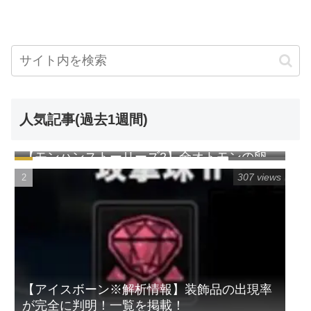
人気記事(過去1週間)
【モンハンストーリーズ2】全オトモンの卵
1142 views
の見た目一覧表（早見表）
307 views
【アイスボーン※解析情報】装飾品の出現率
が完全に判明！一覧を掲載！