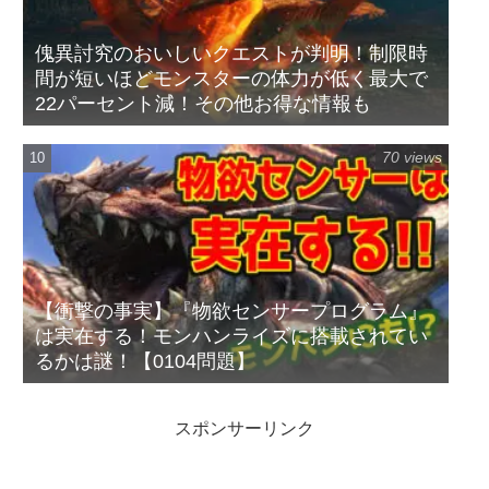
傀異討究のおいしいクエストが判明！制限時
間が短いほどモンスターの体力が低く最大で
22パーセント減！その他お得な情報も
70 views
【衝撃の事実】『物欲センサープログラム』
は実在する！モンハンライズに搭載されてい
るかは謎！【0104問題】
スポンサーリンク