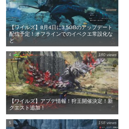
【ワイルズ】8月4日に3.5GBのアップデート
配信予定！オフラインでのイベクエ常設化な
ど
180 views
【ワイルズ】アプデ情報！狩王開催決定！新
クエスト追加！
158 views