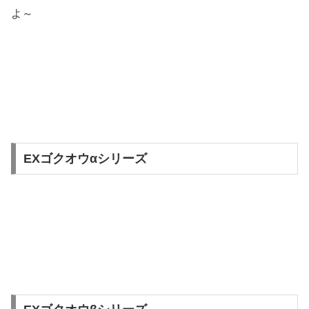
よ～
EXゴクオウαシリーズ