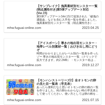
【サンブレイク】傀異素材別モンスター一覧
(弱点属性付き)第5弾アップデート対応
(Ver.15)
第5弾アップデート(Ver.15)で追加された「破傀の
濃龍血」などを含む入手先一覧を作成しました。
傀異素材別モンスター一覧（弱点属性付き） 全
モンスターの傀異化した〇〇素材と弱点属性をま
mhw.fuguai-online.com
2023.04.25
とめました。…
【アイスボーン】導きの地出現モンスター・
地帯レベル別素材一覧｜おびき出し用にどう
ぞ
時間がかかりましたがレベル別の一覧表を作った
ゾー 導きの地出現モンスター一覧 （クリックで
拡大できます。約2.2MB） ・モンスター名は五
十音順です ・●が通常個体、★が歴戦個体です。
mhw.fuguai-online.com
2019.12.27
・地帯レベルの…
【モンハンストーリーズ2】全オトモンの卵
の見た目一覧表（早見表）
あったら便利だなと思いオトモンの卵の柄の一覧
を作りました。何の卵かわからない時の早見表と
して使ってください。使い方としては卵の柄を元
に同じ色合いの卵を探す形です。 2023年1月18
mhw.fuguai-online.com
2021.07.15
日リオレイア希少種…