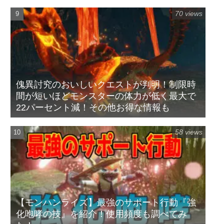
70 views
傀異討究のおいしいクエストが判明！制限時
間が短いほどモンスターの体力が低く最大で
22パーセント減！その他お得な情報も
58 views
【モンハンライズ】最強のサポート行動『強
化咆哮の技』を紹介！使用頻度も調べてみ