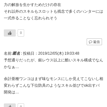
力の解放を生かすためだけの存在
それ以外のスキルもスロットも残念で多くのハンターには
一式作ることなく忘れられそう
0
返信
名前:
匿名
:
投稿日：2019/12/05(木) 19:03:48
予想通りだったが、銀レウス以上に酷いスキル構成でなん
かなぁ…
余計亜種ワンコはまず味なモンスにしか見えてこないし相
変わらずこんな下位防具のようなスキル並びでok出すバ
開発は…
0