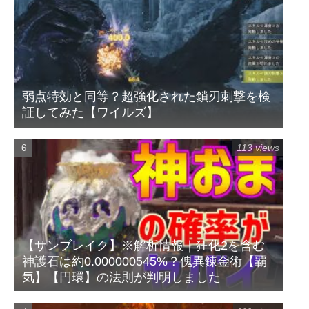
弱点特効と同等？超強化された鎖刃刺撃を検
証してみた【ワイルズ】
113 views
【サンブレイク】※解析情報｜狂化2を含む
神護石は約0.000000545%？傀異錬金術【覇
気】【円環】の法則が判明しました