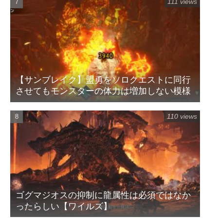
111 views
【サンブレイク】盟勇をソロクエストに同行
させてもモンスターの体力は増加しない模様
110 views
ゴグマジオスの抑制に龍属性は必須ではなか
ったらしい【ワイルズ】