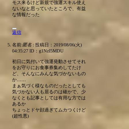
モス来るけど新規で強運スキル使え
ないなと思っていたところで、有益
な情報だった
返信
名前:
匿名
:
投稿日：2019/08/06(火)
04:35:27
ID：g1NzI5MDU
初日に気付いて強運発動させてそれ
をお守りにお食事券集めしてたけ
ど、そんなにみんな気づかないもの
か……
まぁ気づく様なものだったとしても
気づかない人も居るのは確かで、少
なくとも記事としては有用な方では
あるか
ちょっとドヤ顔過ぎてムカつくけど
(超性悪)