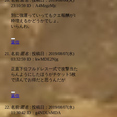
名前:
匿名
:
投稿日：2019/08/06(火)
23:10:59
ID：A4MzgzMjc
別に強運っていってもクエ報酬が1
枠増えるかどうかでしょ。
いらんわ。
返信
名前:
匿名
:
投稿日：2019/08/07(水)
03:32:59
ID：kwMDE2Njg
正直下位フルドレス一式で攻撃当た
らんようにしたほうがチケット5枚
で済んでお得だと思うんだが
返信
名前:
匿名
:
投稿日：2019/08/07(水)
11:30:42
ID：g4NDUxMDA