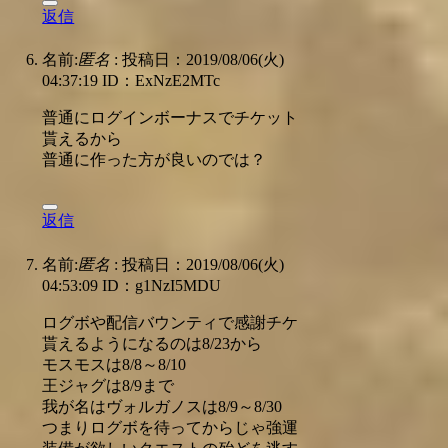
返信
名前:
匿名
:
投稿日：2019/08/06(火)
04:37:19
ID：ExNzE2MTc
普通にログインボーナスでチケット
貰えるから
普通に作った方が良いのでは？
返信
名前:
匿名
:
投稿日：2019/08/06(火)
04:53:09
ID：g1NzI5MDU
ログボや配信バウンティで感謝チケ
貰えるようになるのは8/23から
モスモスは8/8～8/10
王ジャグは8/9まで
我が名はヴォルガノスは8/9～8/30
つまりログボを待ってからじゃ強運