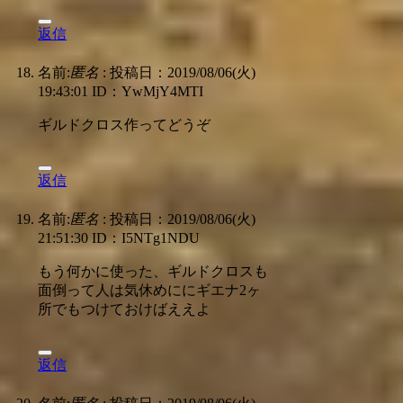
返信
名前:
匿名
:
投稿日：2019/08/06(火)
19:43:01
ID：YwMjY4MTI
ギルドクロス作ってどうぞ
返信
名前:
匿名
:
投稿日：2019/08/06(火)
21:51:30
ID：I5NTg1NDU
もう何かに使った、ギルドクロスも
面倒って人は気休めににギエナ2ヶ
所でもつけておけばええよ
返信