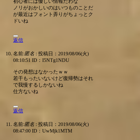
初心者には優しい情報だわな
ノリがおかしいのはいつものことだ
が最近はフォント弄りがちょっとク
ドいね
返信
名前:
匿名
:
投稿日：2019/08/06(火)
08:10:51
ID：I5NTg1NDU
その発想はなかったｗｗ
若干もったいないけど復帰勢はそれ
で我慢するしかないね
仕方ないね
返信
名前:
匿名
:
投稿日：2019/08/06(火)
08:47:00
ID：UwMjk1MTM