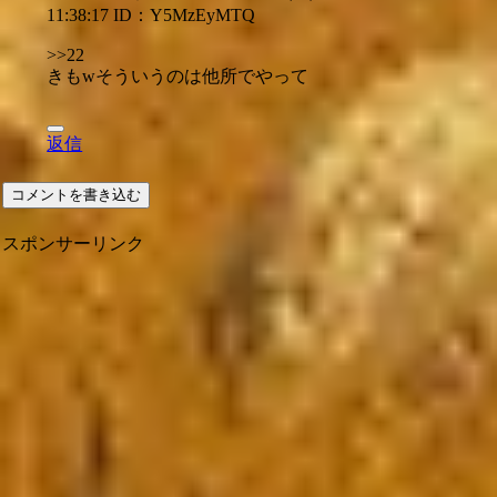
11:38:17
ID：Y5MzEyMTQ
>>22
きもwそういうのは他所でやって
返信
コメントを書き込む
スポンサーリンク