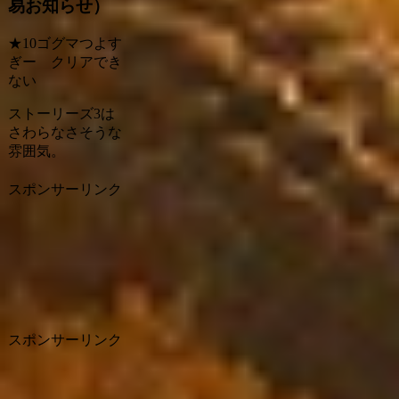
易お知らせ）
★10ゴグマつよす
ぎー クリアでき
ない
ストーリーズ3は
さわらなさそうな
雰囲気。
スポンサーリンク
スポンサーリンク