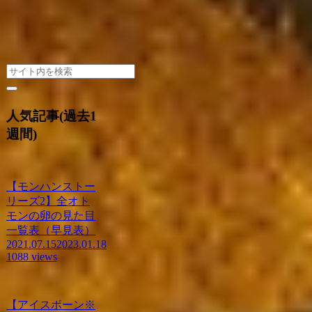
人気記事(過去1
週間)
【モンハンストー
リーズ2】全オト
モンの卵の見た目
一覧表（早見表）
2021.07.15
2023.01.18
1088 views
【アイスボーン※