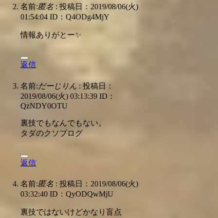
名前:
匿名
:
投稿日：2019/08/06(火)
01:54:04
ID：Q4ODg4MjY
情報ありがとー✨
返信
名前:
だーじりん
:
投稿日：
2019/08/06(火) 03:13:39
ID：
QzNDY0OTU
裏技でもなんでもない。
タダのクソブログ
返信
名前:
匿名
:
投稿日：2019/08/06(火)
03:32:40
ID：QyODQwMjU
裏技ではないけどかなり盲点