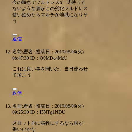
今の時点でフルドレスα一式持って
ないような層がこの劣化フルドレス
使い始めたらマルチが地獄になりそ
う
返信
名前:
匿名
:
投稿日：2019/08/06(火)
08:47:30
ID：Q0MDc4MzU
これは良い事を聞いた。当日使わせ
て頂こう
返信
名前:
匿名
:
投稿日：2019/08/06(火)
09:25:30
ID：I5NTg1NDU
スロット的に犠牲にするなら胴が一
番いいかな