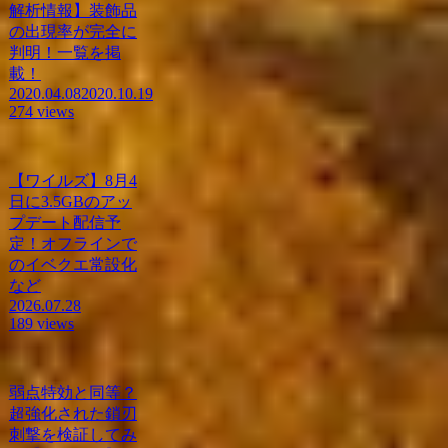
解析情報】装飾品
の出現率が完全に
判明！一覧を掲
載！
2020.04.08
2020.10.19
274 views
【ワイルズ】8月4
日に3.5GBのアッ
プデート配信予
定！オフラインで
のイベクエ常設化
など
2026.07.28
189 views
弱点特効と同等？
超強化された鎖刃
刺撃を検証してみ