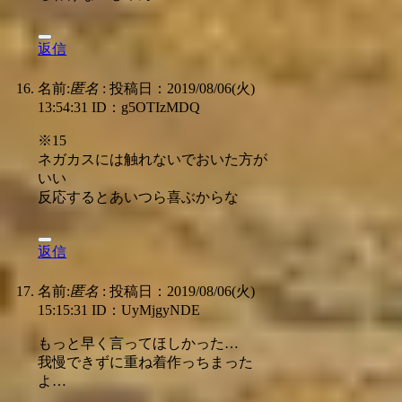
返信
名前:
匿名
:
投稿日：2019/08/06(火)
13:54:31
ID：g5OTIzMDQ
※15
ネガカスには触れないでおいた方が
いい
反応するとあいつら喜ぶからな
返信
名前:
匿名
:
投稿日：2019/08/06(火)
15:15:31
ID：UyMjgyNDE
もっと早く言ってほしかった…
我慢できずに重ね着作っちまった
よ…