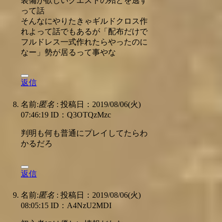
装備が欲しいクエストの殆どを逃す
って話
そんなにやりたきゃギルドクロス作
れよって話でもあるが「配布だけで
フルドレス一式作れたらやったのに
なー」勢が居るって事やな
返信
名前:
匿名
:
投稿日：2019/08/06(火)
07:46:19
ID：Q3OTQzMzc
判明も何も普通にプレイしてたらわ
かるだろ
返信
名前:
匿名
:
投稿日：2019/08/06(火)
08:05:15
ID：A4NzU2MDI