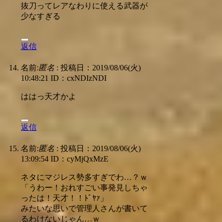
抜刀ってレアなわりに使える武器が
少なすぎる
返信
名前:
匿名
:
投稿日：2019/08/06(火)
10:48:21
ID：cxNDIzNDI
ははっ天才かよ
返信
名前:
匿名
:
投稿日：2019/08/06(火)
13:09:54
ID：cyMjQxMzE
ネタにマジレス勢多すぎでわ…？ｗ
「うわー！おれすごい事発見しちゃ
ったは！天才！！ﾄﾞﾔｧ」
みたいな思いで管理人さんが書いて
るわけないじゃん…ｗ