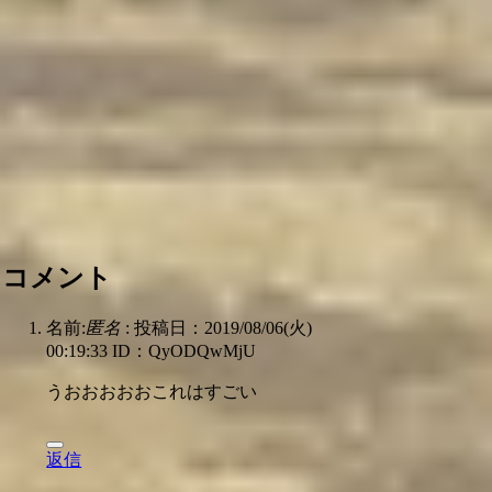
コメント
名前:
匿名
:
投稿日：2019/08/06(火)
00:19:33
ID：QyODQwMjU
うおおおおおこれはすごい
返信