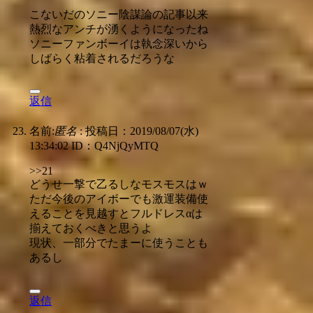
こないだのソニー陰謀論の記事以来
熱烈なアンチが湧くようになったね
ソニーファンボーイは執念深いから
しばらく粘着されるだろうな
返信
名前:
匿名
:
投稿日：2019/08/07(水)
13:34:02
ID：Q4NjQyMTQ
>>21
どうせ一撃で乙るしなモスモスはｗ
ただ今後のアイボーでも激運装備使
えることを見越すとフルドレスαは
揃えておくべきと思うよ
現状、一部分でたまーに使うことも
あるし
返信