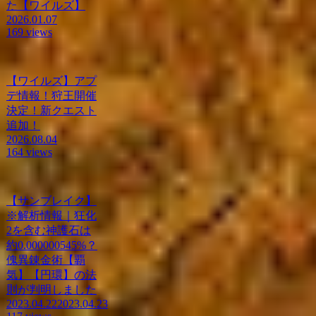
た【ワイルズ】
2026.01.07
169 views
【ワイルズ】アプ
デ情報！狩王開催
決定！新クエスト
追加！
2026.08.04
164 views
【サンブレイク】
※解析情報｜狂化
2を含む神護石は
約0.000000545%？
傀異錬金術【覇
気】【円環】の法
則が判明しました
2023.04.22
2023.04.23