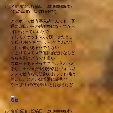
名前:
匿名
:
投稿日：2019/08/08(木)
07:47:44
ID：I4NTkwNTQ
アイボーで使う事見越すんでも、普
通に23日からの感謝祭になってから
α作ったっていい訳で
そしてチケット5枚で済ませたとし
て残り8枚で何するかって言われて
も何か得がある訳でもない
つまりモスモス幸運目的だけならど
ちらも割とどうでも良い
スロットある分火力スキル入れられ
るし、王ジャグや我が名はヴォルガ
ノスで使うなら防御力あっても損は
無いし、頭とかは普通に優秀だし、
やっぱりαの方が良いとは思うけど
返信
名前:
匿名
:
投稿日：2019/08/08(木)